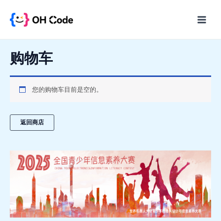
跳
至
Main
内
Menu
容
购物车
您的购物车目前是空的。
返回商店