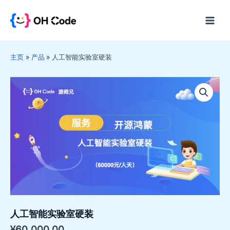
跳
至
Main
内
Menu
容
主页
产品
人工智能实验室硬装
人工智能实验室硬装
¥
60,000.00