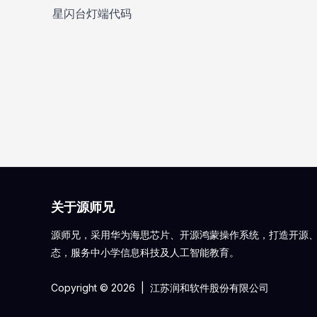
章
星闪台灯端代码
导
航
关于源师兄
源师兄，采用华为海思芯片、开源鸿蒙操作系统，打造开源
态，服务中小学信息科技及人工智能教育。
Copyright © 2026 | 江苏润和软件股份有限公司