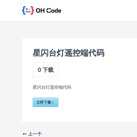
跳
至
内
容
星闪台灯遥控端代码
0
下载
星闪台灯遥控端代码
立即下载！
上一个
文