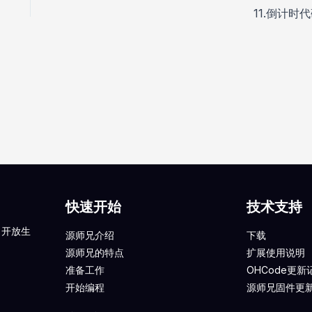
11.倒计时
快速开始
技术支持
、开放生
源师兄介绍
下载
源师兄的特点
扩展使用说明
准备工作
OHCode更新
开始编程
源师兄固件更