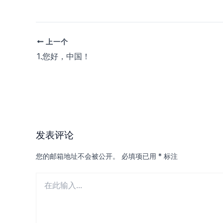
上一个
文
章
1.您好，中国！
导
航
发表评论
您的邮箱地址不会被公开。
必填项已用
*
标注
在
此
输
入...