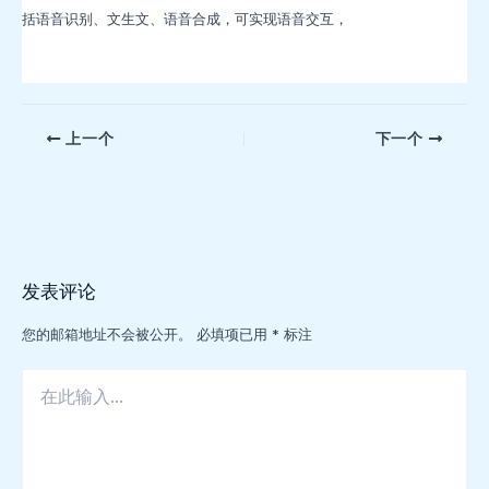
括语音识别、文生文、语音合成，可实现语音交互，
文
上一个
下一个
章
导
航
发表评论
您的邮箱地址不会被公开。
必填项已用
*
标注
在
此
输
入...