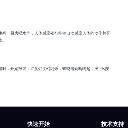
生间、厨房喝水等，人体感应夜灯能够自动感应人体的动作并亮
线。
器时，开始报警，红蓝灯变幻闪烁，蜂鸣器间断响起，按下B按
快速开始
技术支持