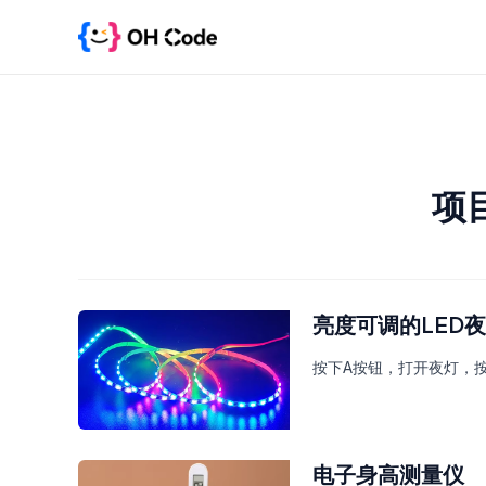
跳
至
内
容
项
亮度可调的LED
按下A按钮，打开夜灯，
电子身高测量仪