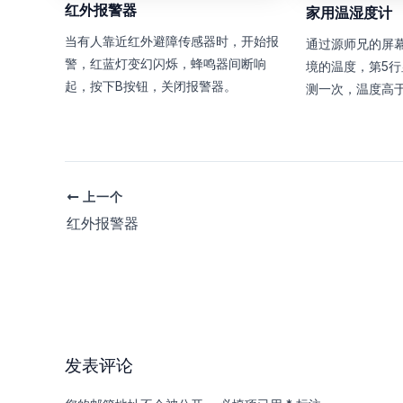
红外报警器
家用温湿度计
当有人靠近红外避障传感器时，开始报
通过源师兄的屏
警，红蓝灯变幻闪烁，蜂鸣器间断响
境的温度，第5行
起，按下B按钮，关闭报警器。
测一次，温度高于
上一个
文
章
红外报警器
导
航
发表评论