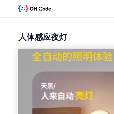
跳
至
内
容
人体感应夜灯