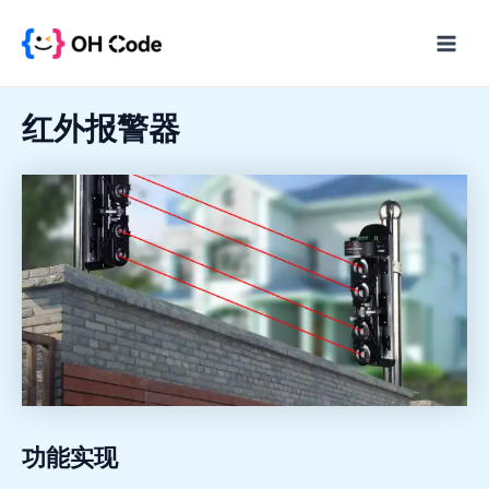
跳
至
Main
内
Menu
容
红外报警器
功能实现