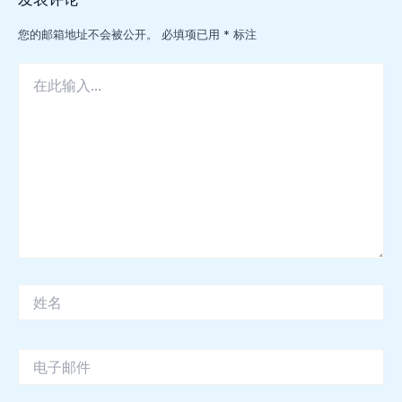
您的邮箱地址不会被公开。
必填项已用
*
标注
在
此
输
入...
姓
名
电
子
邮